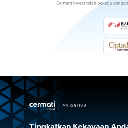
Cermati Invest telah bekerja denga
Tingkatkan Kekayaan And