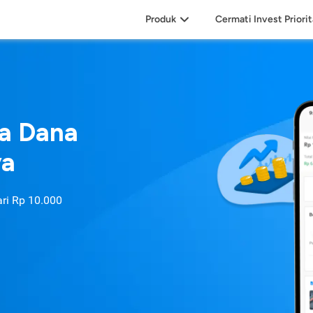
Produk
Cermati Invest Priori
sa Dana
ya
ari
Rp 10.000