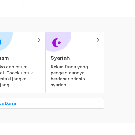
ham
Syariah
iko dan return
Reksa Dana yang
ggi. Cocok untuk
pengelolaannya
estasi jangka
berdasar prinsip
jang.
syariah.
sa Dana