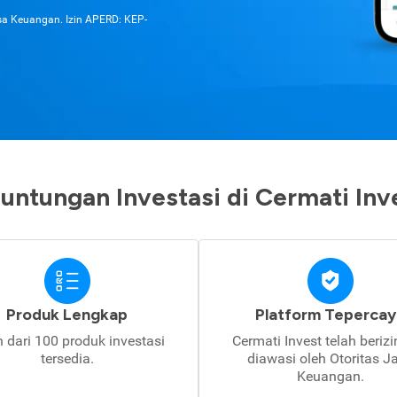
asa Keuangan. Izin APERD: KEP-
untungan Investasi di Cermati Inv
Produk Lengkap
Platform Tepercay
h dari 100 produk investasi
Cermati Invest telah beriz
tersedia.
diawasi oleh Otoritas J
Keuangan.