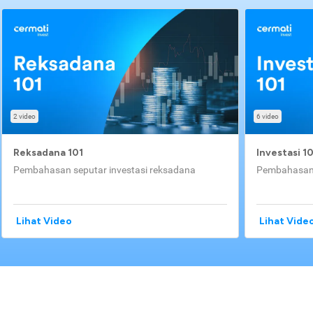
2 video
6 video
Reksadana 101
Investasi 1
Pembahasan seputar investasi reksadana
Pembahasan 
Lihat Video
Lihat Vide