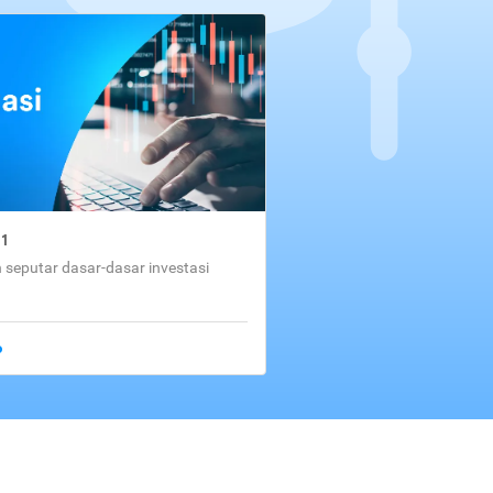
01
seputar dasar-dasar investasi
o