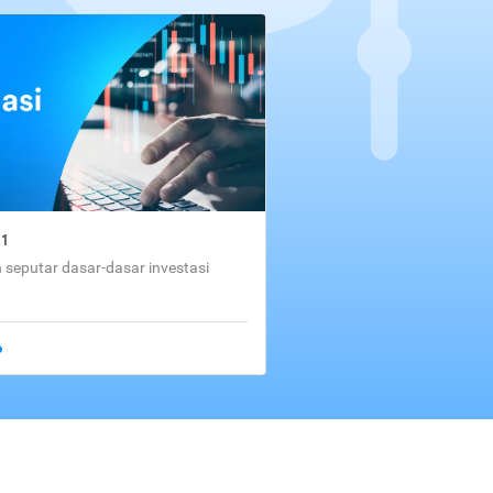
01
seputar dasar-dasar investasi
o