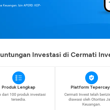
asa Keuangan. Izin APERD: KEP-
untungan Investasi di Cermati Inv
Produk Lengkap
Platform Tepercay
h dari 100 produk investasi
Cermati Invest telah beriz
tersedia.
diawasi oleh Otoritas J
Keuangan.