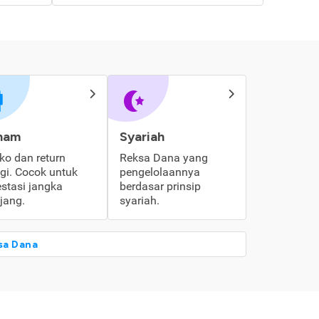
ham
Syariah
iko dan return
Reksa Dana yang
ggi. Cocok untuk
pengelolaannya
estasi jangka
berdasar prinsip
jang.
syariah.
sa Dana