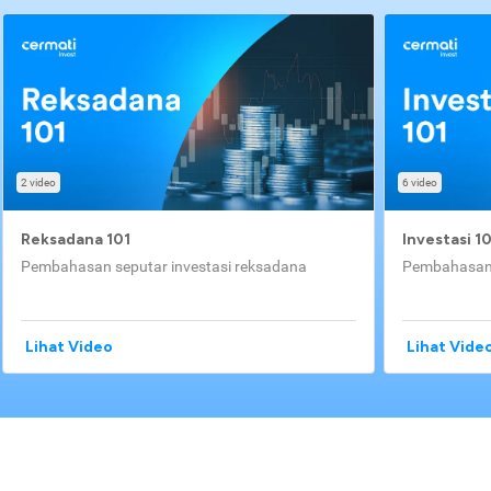
2 video
6 video
Reksadana 101
Investasi 1
Pembahasan seputar investasi reksadana
Pembahasan 
Lihat Video
Lihat Vide