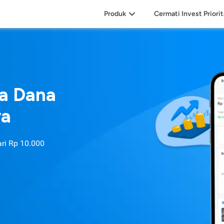
Produk
Cermati Invest Priori
sa Dana
ya
ari
Rp 10.000