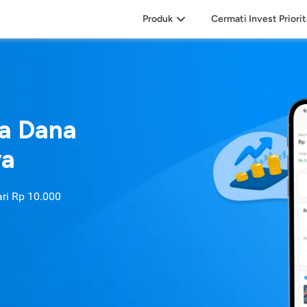
Produk
Cermati Invest Priori
sa Dana
ya
ari
Rp 10.000