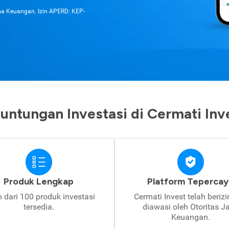
asa Keuangan. Izin APERD: KEP-
untungan Investasi di Cermati Inv
Produk Lengkap
Platform Tepercay
h dari 100 produk investasi
Cermati Invest telah beriz
tersedia.
diawasi oleh Otoritas J
Keuangan.