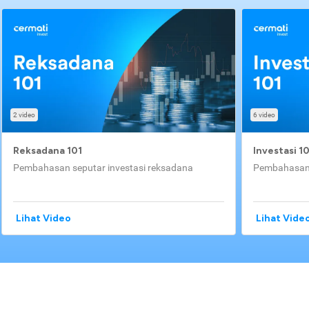
2 video
6 video
Reksadana 101
Investasi 1
Pembahasan seputar investasi reksadana
Pembahasan 
Lihat Video
Lihat Vide