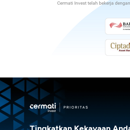
Cermati Invest telah bekerja denga
Tingkatkan Kekayaan And