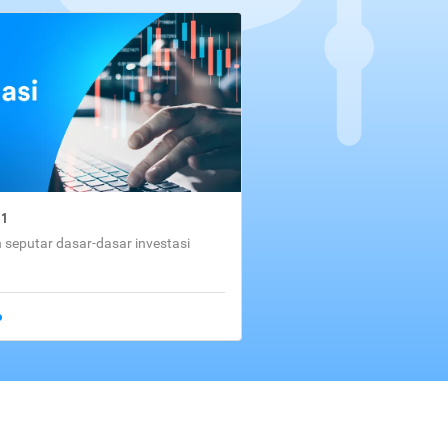
01
seputar dasar-dasar investasi
o