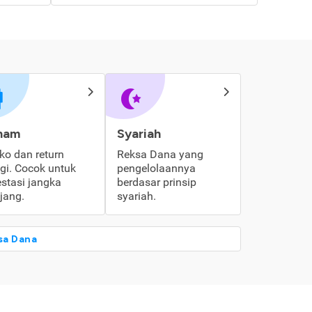
ham
Syariah
iko dan return
Reksa Dana yang
ggi. Cocok untuk
pengelolaannya
estasi jangka
berdasar prinsip
jang.
syariah.
sa Dana