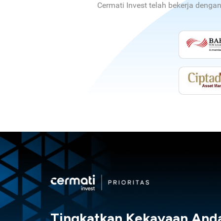
Cermati Invest telah bekerja denga
Tingkatkan Kekayaan And