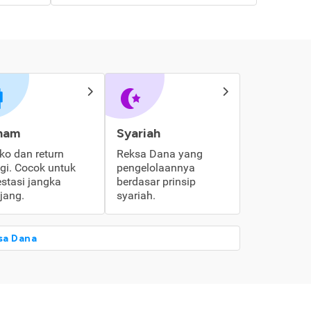
ham
Syariah
iko dan return
Reksa Dana yang
ggi. Cocok untuk
pengelolaannya
estasi jangka
berdasar prinsip
jang.
syariah.
sa Dana