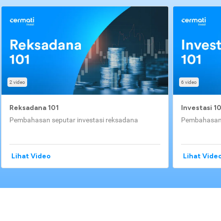
2 video
6 video
Reksadana 101
Investasi 1
Pembahasan seputar investasi reksadana
Pembahasan 
Lihat Video
Lihat Vide