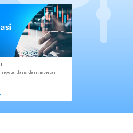
01
seputar dasar-dasar investasi
o