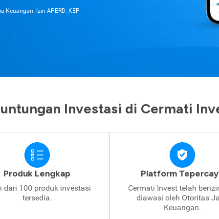
asa Keuangan. Izin APERD: KEP-
untungan Investasi di Cermati Inv
Produk Lengkap
Platform Tepercay
h dari 100 produk investasi
Cermati Invest telah beriz
tersedia.
diawasi oleh Otoritas J
Keuangan.