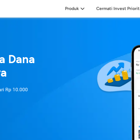
Produk
Cermati Invest Priori
sa Dana
ya
ari
Rp 10.000