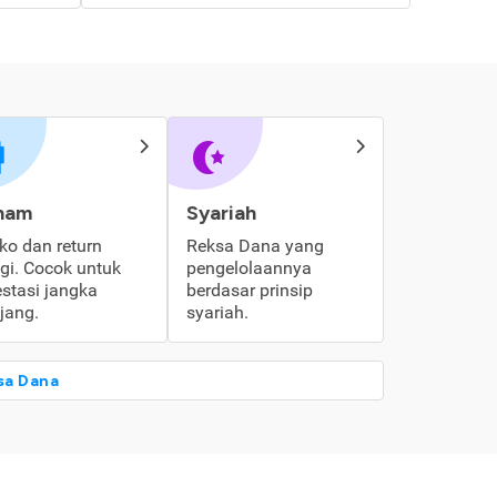
ham
Syariah
iko dan return
Reksa Dana yang
ggi. Cocok untuk
pengelolaannya
estasi jangka
berdasar prinsip
jang.
syariah.
sa Dana