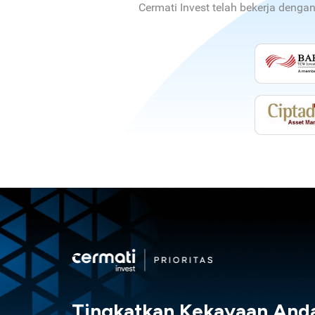
Cermati Invest telah bekerja denga
Tingkatkan Kekayaan And