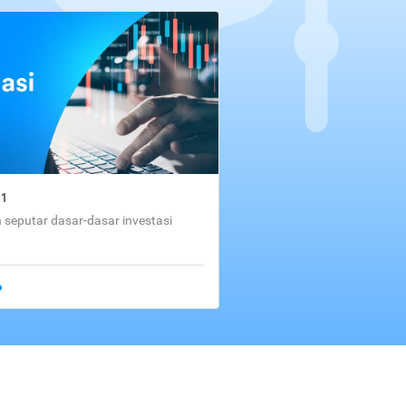
01
seputar dasar-dasar investasi
o