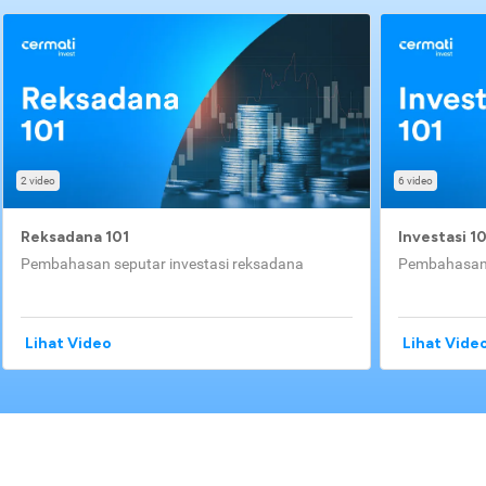
2 video
6 video
Reksadana 101
Investasi 1
Pembahasan seputar investasi reksadana
Pembahasan 
Lihat Video
Lihat Vide