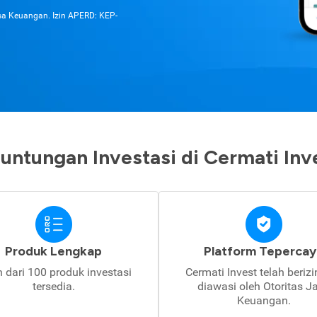
asa Keuangan. Izin APERD: KEP-
untungan Investasi di Cermati Inv
Produk Lengkap
Platform Tepercay
h dari 100 produk investasi
Cermati Invest telah beriz
tersedia.
diawasi oleh Otoritas J
Keuangan.