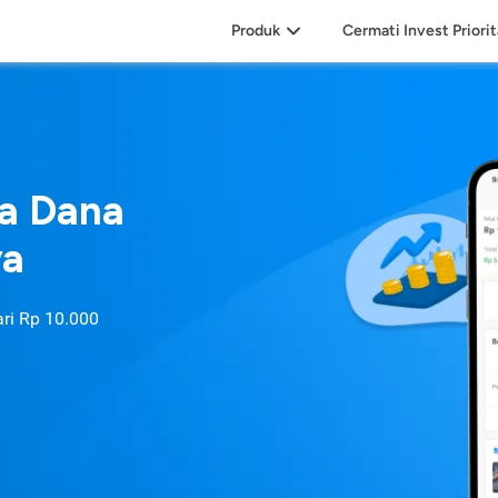
Produk
Cermati Invest Priori
sa Dana
ya
ari
Rp 10.000