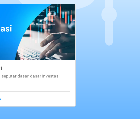
01
seputar dasar-dasar investasi
o