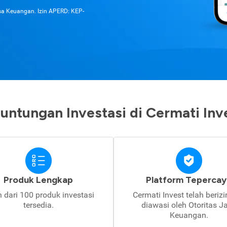
asa Keuangan. Izin APERD: KEP-
untungan Investasi di Cermati Inv
Produk Lengkap
Platform Tepercay
h dari 100 produk investasi
Cermati Invest telah beriz
tersedia.
diawasi oleh Otoritas J
Keuangan.