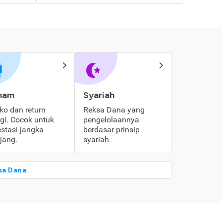
ham
Syariah
iko dan return
Reksa Dana yang
ggi. Cocok untuk
pengelolaannya
estasi jangka
berdasar prinsip
jang.
syariah.
sa Dana