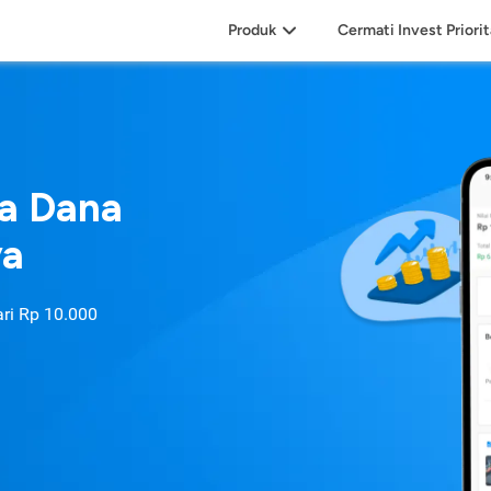
Produk
Cermati Invest Priori
sa Dana
ya
ari
Rp 10.000