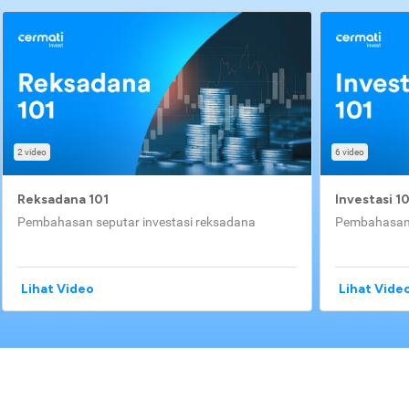
2 video
6 video
Reksadana 101
Investasi 1
Pembahasan seputar investasi reksadana
Pembahasan 
Lihat Video
Lihat Vide