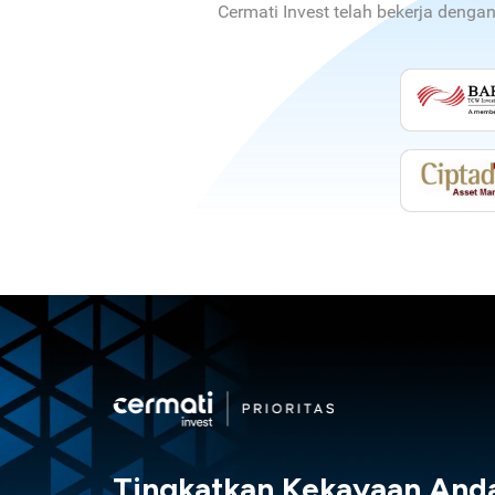
Cermati Invest telah bekerja denga
Tingkatkan Kekayaan And